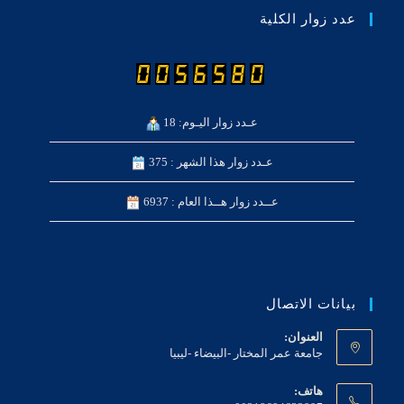
عدد زوار الكلية
عـدد زوار اليـوم: 18
عـدد زوار هذا الشهر : 375
عــدد زوار هــذا العام : 6937
بيانات الاتصال
العنوان:
جامعة عمر المختار -البيضاء -ليبيا
هاتف: