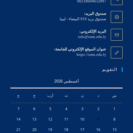
00218694632997
صندوق البريد:
صندوق بريد 919 البيضاء - ليبيا
البريد الإلكتروني:
info@omu.edu.ly
عنوان الموقع الإلكتروني للجامعة:
https://omu.edu.ly
التقويم
أغسطس 2026
س
د
ن
ث
أرب
خ
ج
7
6
5
4
3
2
1
14
13
12
11
10
9
8
21
20
19
18
17
16
15